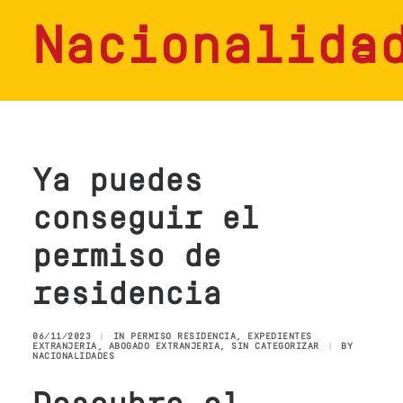
Nacionalida
HOME
SERVICIOS
Ya puedes
CONSULTAS
conseguir el
NOSOTROS
permiso de
CONTACTO
residencia
BLOG
06/11/2023
|
IN
PERMISO RESIDENCIA
,
EXPEDIENTES
EXTRANJERIA
,
ABOGADO EXTRANJERIA
,
SIN CATEGORIZAR
|
BY
NACIONALIDADES