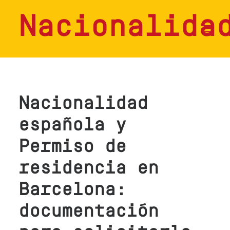
Nacionalida
HOME
SERVICIOS
Nacionalidad
CONSULTAS
española y
NOSOTROS
Permiso de
CONTACTO
residencia en
BLOG
Barcelona:
documentación