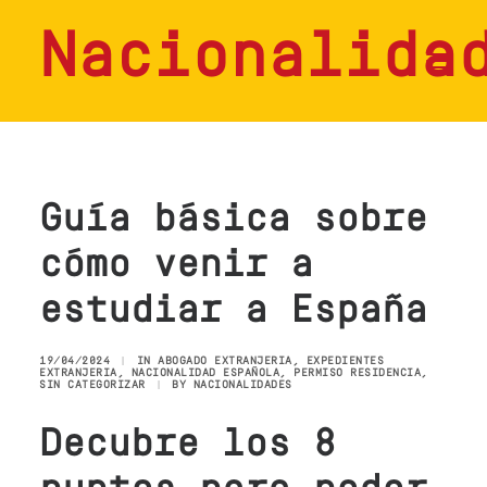
Nacionalida
HOME
SERVICIOS
Guía básica sobre
CONSULTAS
cómo venir a
NOSOTROS
estudiar a España
CONTACTO
19/04/2024
|
IN
ABOGADO EXTRANJERIA
,
EXPEDIENTES
BLOG
EXTRANJERIA
,
NACIONALIDAD ESPAÑOLA
,
PERMISO RESIDENCIA
,
SIN CATEGORIZAR
|
BY
NACIONALIDADES
Decubre los 8