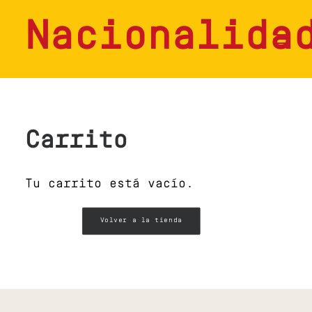
Nacionalida
HOME
SERVICIOS
Carrito
CONSULTAS
Tu carrito está vacío.
NOSOTROS
CONTACTO
Volver a la tienda
BLOG