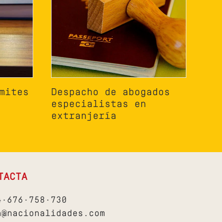
mites
Despacho de abogados
especialistas en
extranjería
TACTA
4·676·758·730
a@nacionalidades.com