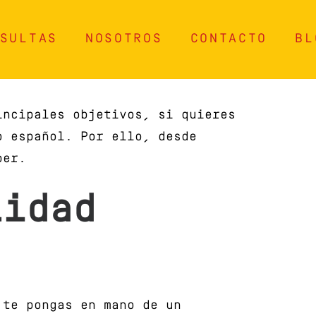
SULTAS
NOSOTROS
CONTACTO
BL
ncipales objetivos, si quieres
o español. Por ello, desde
ber.
lidad
 te pongas en mano de un