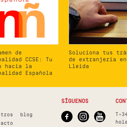
amen de
Soluciona tus trá
nalidad CCSE: Tu
de extranjería en
o hacia la
Lleida
nalidad Española
SÍGUENOS
CON
T+3
otros
blog
hol
tacto