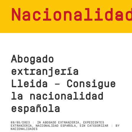
Nacionalida
HOME
SERVICIOS
Abogado
CONSULTAS
extranjería
NOSOTROS
Lleida – Consigue
CONTACTO
la nacionalidad
BLOG
española
08/05/2023
|
IN
ABOGADO EXTRANJERIA
,
EXPEDIENTES
EXTRANJERIA
,
NACIONALIDAD ESPAÑOLA
,
SIN CATEGORIZAR
|
BY
NACIONALIDADES