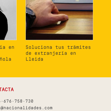
ía en
Soluciona tus trámites
de extranjería en
ñola
Lleida
TACTA
4·676·758·730
a@nacionalidades.com