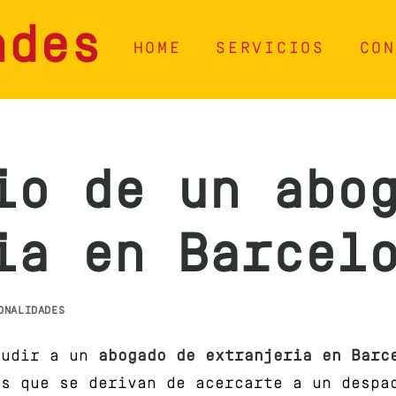
ades
HOME
SERVICIOS
CON
io de un abo
ia en Barcel
ONALIDADES
cudir a un
abogado de extranjeria en Barc
as que se derivan de acercarte a un despa