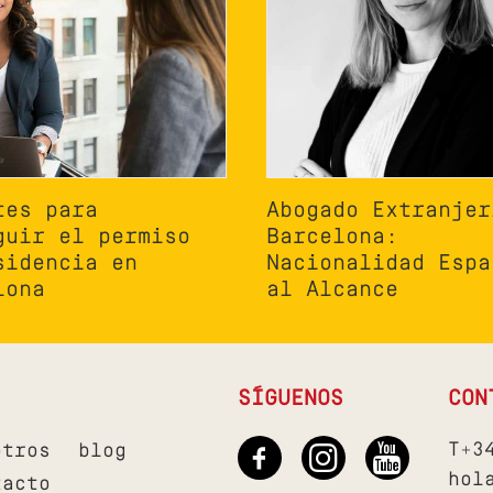
tes para
Abogado Extranjer
guir el permiso
Barcelona:
sidencia en
Nacionalidad Espa
lona
al Alcance
SÍGUENOS
CON
T+3
otros
blog
hol
tacto