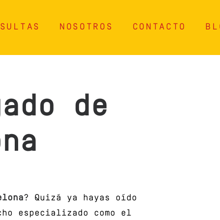
SULTAS
NOSOTROS
CONTACTO
BL
gado de
ona
elona
? Quizá ya hayas oído
cho especializado como el