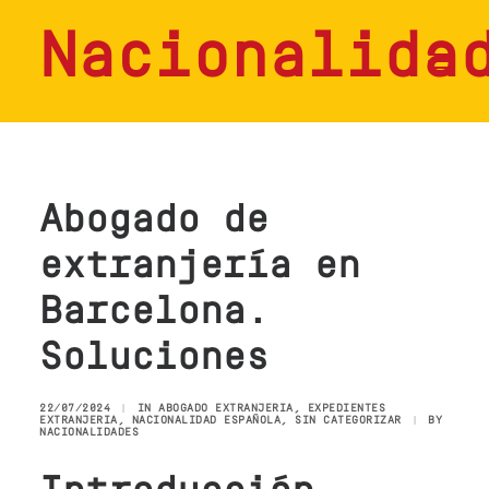
Nacionalida
HOME
SERVICIOS
Abogado de
CONSULTAS
extranjería en
NOSOTROS
Barcelona.
CONTACTO
Soluciones
BLOG
22/07/2024
|
IN
ABOGADO EXTRANJERIA
,
EXPEDIENTES
EXTRANJERIA
,
NACIONALIDAD ESPAÑOLA
,
SIN CATEGORIZAR
|
BY
NACIONALIDADES